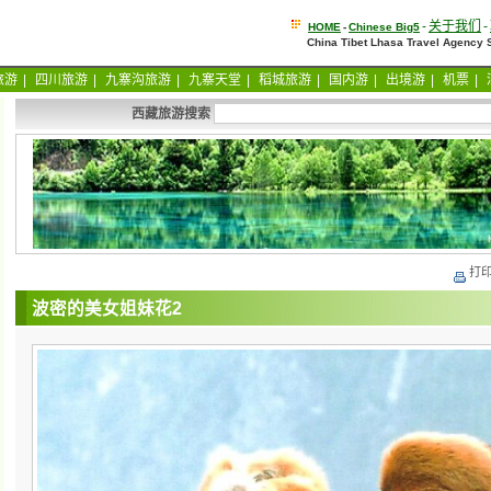
-
关于我们
-
HOME
-
Chinese Big5
China Tibet Lhasa Travel Agency
旅游
|
四川旅游
|
九寨沟旅游
|
九寨天堂
|
稻城旅游
|
国内游
|
出境游
|
机票
|
西藏旅游搜索
打
波密的美女姐妹花2