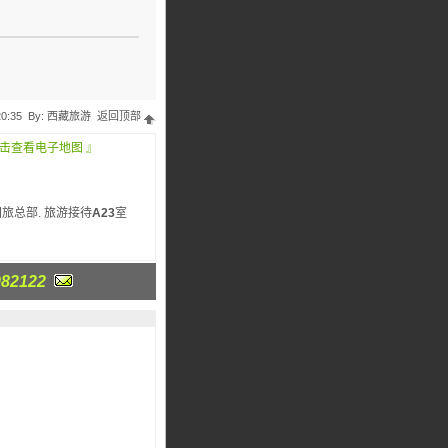
20:35 By:
西藏旅游
返回顶部
点击查看电子地图 』
旅总部. 旅游接待
A23
室
82122