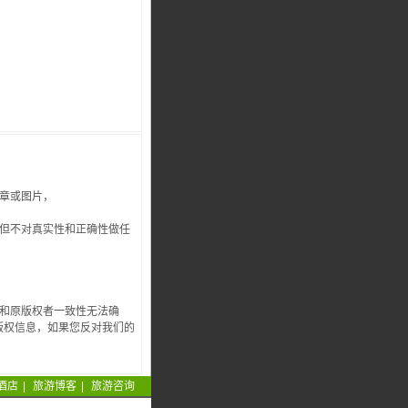
章或图片，
，但不对真实性和正确性做任
处和原版权者一致性无法确
版权信息，如果您反对我们的
。
酒店
|
旅游博客
|
旅游咨询