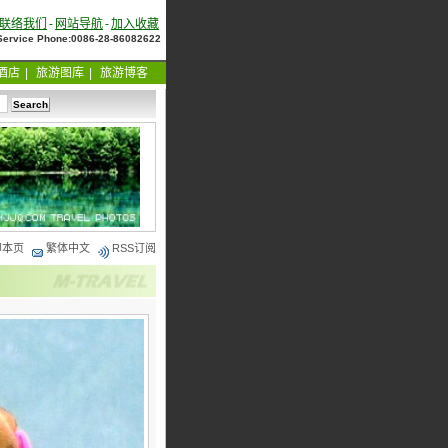
联络我们
-
网站导航
-
加入收藏
 Service Phone:0086-28-86082622
酒店
|
旅游图库
|
旅游博客
印本页
繁体中文
RSS订阅