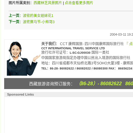
图片所属类别：
西藏林芝风景图片
|
点击查看更多图片
上一页
：
波密的美女姐妹花1
下一页
：
波密赛马节-小帅哥3
2004-03-11 19:
关于我们：
CCT 康辉国旅- 四川中国康辉国际旅行社
『 
CCT INTERNATIONAL TRAVEL SERVICE LTD
旅行社许可证号：
国际一类社
L-SC-GJ00030
中国国家旅游局指定办理中国公民出入境游的国际旅行社
地址：四川省成都市天仙桥北路3号SOHO大厦3楼 - 康辉国
TEL：86-28- 86082622 / 86082022 / 86080300 FAX： 86656234
（86-28）- 86082622 860
西藏旅游咨询预订服务：
Sponsored Links