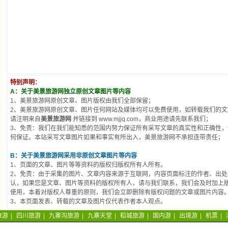
特别声明：
A：关于美景旅游网独立原创文章图片等内容
1、美景旅游网原创文章、图片版权由我们全部保留；
2、美景旅游网原创文章、图片任何网站及媒体均可以免费使用，如转载我们的文
请注明来自
美景旅游网
并链接到 www.mjjq.com，商业用途请先联系我们；
3、免责：我们在我们能知悉的范围内努力保证所有采写文章的真实性和正确性
何保证。本站采写文章图片如果和事实有所出入，美景旅游网不承担连带责任；
B：关于美景旅游网采用非原创文章图片等内容
1、页面的文章、图片等等资料的版权归版权所有人所有。
2、免责：由于采集的图片、文章内容来源于互联网，内容页面标注的作者、出
认，如果您是文章、图片等资料的版权所有人，请与我们联系，我们会及时加上
使用，本着对版权人尊重的原则，我们会立即删除有版权问题的文章或图片内容
3、本页面发表、转载的文章及图片仅代表作者本人观点。
旅游
|
四川旅游
|
九寨沟旅游
|
九寨天堂
|
稻城旅游
|
国内游
|
出境游
|
机票
|