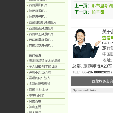
上一页
：
那布里斯湖
西藏摄影图片
拉萨风景图片
下一页
：
帕羊镇
拉萨风光图片
西藏日喀则风景图片
西藏山南风景图片
关于
西藏林芝风景图片
查看
西藏阿里风景图片
CCT I
西藏昌都风景图片
旅行
中国
热门信息
地址
鬼湖拉昂错-纳木纳尼峰
总部. 旅游接待
A23
室
令人目眩-帕羊的日落
TEL：86-28- 86082622 /
神山-冈仁波齐峰
晨曦的冈仁波齐
西藏旅游咨
多彩的玛旁雍错
西藏-扎达土林
Sponsored Links
单车行阿里
风雨古格
神山圣湖