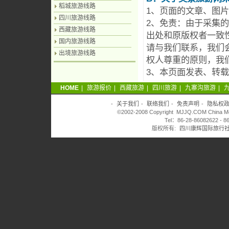
稻城旅游线路
1、页面的文章、图
四川旅游线路
2、免责：由于采集
西藏旅游线路
出处和原版权者一致
国内旅游线路
请与我们联系，我们
出境旅游线路
权人尊重的原则，我
3、本页面发表、转
HOME
|
旅游报价
|
西藏旅游
|
四川旅游
|
九寨沟旅游
|
-
关于我们
-
联络我们
-
免责声明
-
隐私权
©2002-2008 Copyright MJJQ.COM China Meiji
Tel：86-28-86082622 - 8
版权所有:
四川康辉国际旅行