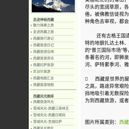
尽头的宽阔草原，各
倦。被佛教信徒视为
走进神秘西藏
种角色去审视，都会
魅力珠峰之旅
走进西藏之旅
还有古格王国遗址
西藏旅行游记
特的地貌扎达土林、
西藏旅游日记
的“普兰国际市场”
西藏旅游见闻
条著名的河，即狮泉
西藏旅游资讯
河、萨特累季河、雅
西藏拉萨旅游
尼泊尔旅游
 西藏是世界的
西藏地图汇总
西藏旅游地图
之高，路途异常艰险
挡地吸引着无数探险
西藏风光图库
为到西藏旅游，或者
西藏旅游风光
雪域风光-西藏江南林芝
雪域风光-西藏日喀则
图片所属类别：
西藏
雪域风光-圣城拉萨
西藏风光图片