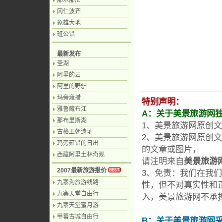
那木那尼
冈仁波齐
象雄大地
班公错
最新发布
圣湖
阿里的云
阿里的野驴
玛旁雍措
特别声明：
雅鲁藏布江
A：关于美景旅游网
那布里斯湖
1、美景旅游网原创
古格王朝遗址
2、美景旅游网原创
玛旁雍错的日出
的文章或图片，
西藏阿里土林奇观
请注明来自
美景旅游
2007最新旅游报价
3、免责：我们在我
九寨沟旅游线路
性，但不对真实性和
九寨天堂自由行
入，美景旅游网不承
九寨天堂蜜月游
甲蕃古城自由行
B：关于美景旅游网